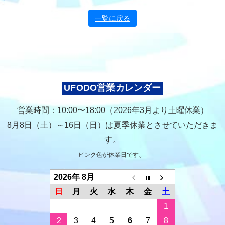
一覧に戻る
UFODO営業カレンダー
営業時間：10:00〜18:00（2026年3月より土曜休業）
8月8日（土）～16日（日）は夏季休業とさせていただきま
す。
。
ピンク色が休業日です
2026年 8月
日
月
火
水
木
金
土
1
2
3
4
5
6
7
8