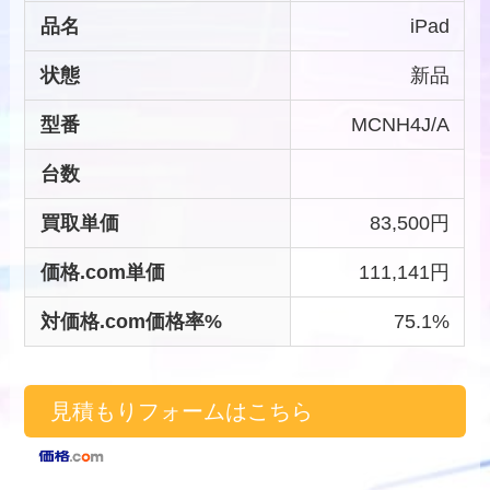
品名
iPad
状態
新品
型番
MCNH4J/A
台数
買取単価
83,500円
価格.com単価
111,141円
対価格.com価格率%
75.1%
見積もりフォームはこちら