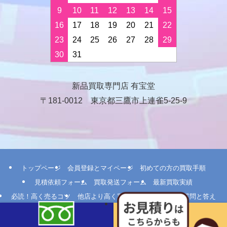
9
10
11
12
13
14
15
16
17
18
19
20
21
22
23
24
25
26
27
28
29
30
31
新品買取専門店 有宝堂
〒181-0012 東京都三鷹市上連雀5-25-9
トップページ
会員登録とマイページ
初めての方の買取手順
見積依頼フォーム
買取発送フォーム
最新買取実績
必読！高く売るコツ
他店より高く買える理由
よくある質問と答え
ユーザーIDやパスワードをお忘れの場合
ポイント制度
法人のお客さま
メールマガジン登録
会社概要
当店へのアクセス