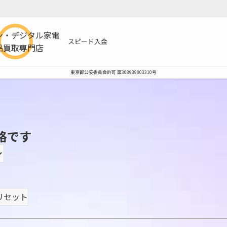
ン・デジタル家電
スピード入金
品買取専門店
東京都公安委員会許可 第308939803310号
格です
リセット