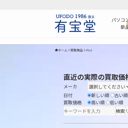
パソコ
新
ホーム
買取商品
iPad
直近の実際の買取価
メーカ
日付
新しい順
古い順
買取価格
高い順
低い順
検索