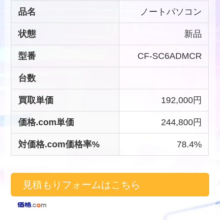
品名
ノートパソコン
状態
新品
型番
CF-SC6ADMCR
台数
買取単価
192,000円
価格.com単価
244,800円
対価格.com価格率%
78.4%
見積もりフォームはこちら