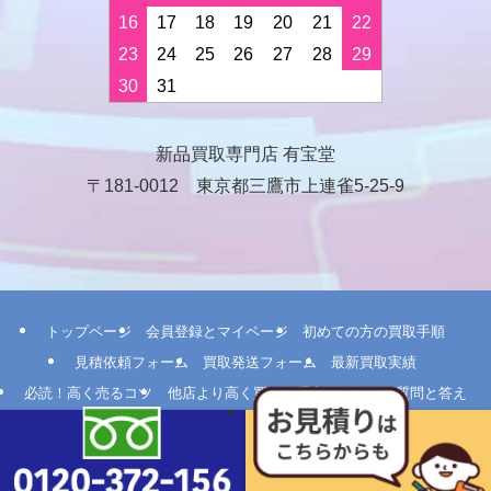
16
17
18
19
20
21
22
23
24
25
26
27
28
29
30
31
新品買取専門店 有宝堂
〒181-0012 東京都三鷹市上連雀5-25-9
トップページ
会員登録とマイページ
初めての方の買取手順
見積依頼フォーム
買取発送フォーム
最新買取実績
必読！高く売るコツ
他店より高く買える理由
よくある質問と答え
ユーザーIDやパスワードをお忘れの場合
ポイント制度
法人のお客さま
メールマガジン登録
会社概要
当店へのアクセス
買取申込書