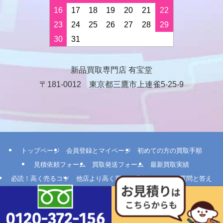
16
17
18
19
20
21
22
23
24
25
26
27
28
29
30
31
新品買取専門店 有宝堂
〒181-0012 東京都三鷹市上連雀5-25-9
トップページ
会員登録とマイページ
初めての方の買取手順
見積依頼フォーム
買取発送フォーム
最新買取実績
必読！高く売るコツ
他店より高く買える理由
よくある質問と答え
ユーザーIDやパスワードをお忘れの場合
ポイント制度
法人のお客さま
メールマガジン登録
会社概要
当店へのアクセス
買取申込書