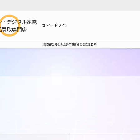
ン・デジタル家電
スピード入金
品買取専門店
東京都公安委員会許可 第308939803310号