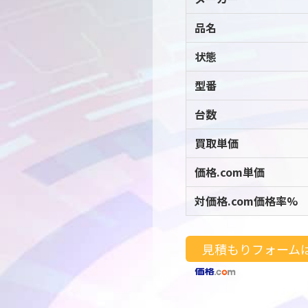
品名
状態
型番
台数
買取単価
価格.com単価
対価格.com価格率%
見積もりフォーム