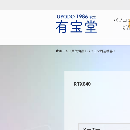
パソコ
新
ホーム
買取商品
パソコン周辺機器
RTX840
メーカー