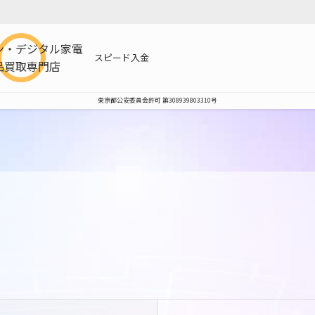
ン・デジタル家電
スピード入金
品買取専門店
東京都公安委員会許可 第308939803310号