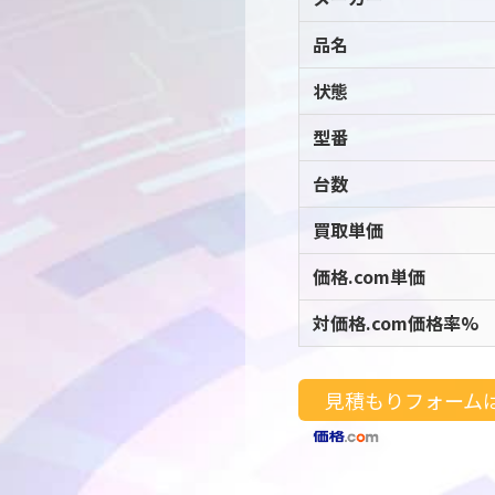
品名
状態
型番
台数
買取単価
価格.com単価
対価格.com価格率%
見積もりフォーム